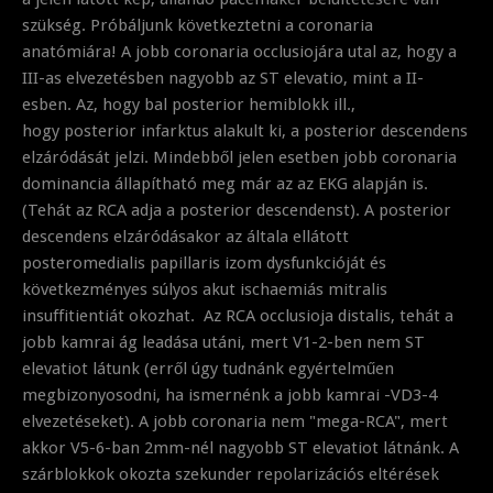
szükség. Próbáljunk következtetni a coronaria
anatómiára! A jobb coronaria occlusiojára utal az, hogy a
III-as elvezetésben nagyobb az ST elevatio, mint a II-
esben. Az, hogy bal posterior hemiblokk ill.,
hogy posterior infarktus alakult ki, a posterior descendens
elzáródását jelzi. Mindebből jelen esetben jobb coronaria
dominancia állapítható meg már az az EKG alapján is.
(Tehát az RCA adja a posterior descendenst). A posterior
descendens elzáródásakor az általa ellátott
posteromedialis papillaris izom dysfunkcióját és
következményes súlyos akut ischaemiás mitralis
insuffitientiát okozhat. Az RCA occlusioja distalis, tehát a
jobb kamrai ág leadása utáni, mert V1-2-ben nem ST
elevatiot látunk (erről úgy tudnánk egyértelműen
megbizonyosodni, ha ismernénk a jobb kamrai -VD3-4
elvezetéseket). A jobb coronaria nem "mega-RCA", mert
akkor V5-6-ban 2mm-nél nagyobb ST elevatiot látnánk. A
szárblokkok okozta szekunder repolarizációs eltérések