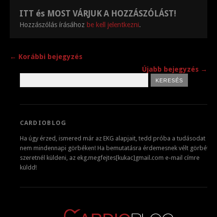
ITT és MOST VÁRJUK A HOZZÁSZÓLÁST!
Hozzászólás írásához
be kell jelentkezni
.
← Korábbi bejegyzés
Újabb bejegyzés →
CARDIOBLOG
Ha úgy érzed, ismered már az EKG alapjait, tedd próba a tudásodat
nem mindennapi görbéken! Ha bemutatásra érdemesnek vélt görbét
szeretnél küldeni, az ekg.megfejtes[kukac]gmail.com e-mail címre
küldd!