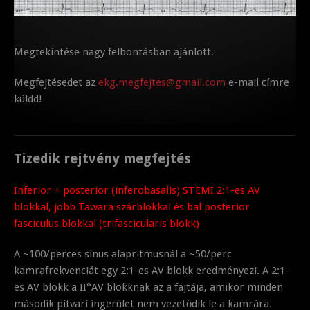
Megtekintése nagy felbontásban ajánlott.
Megfejtésedet az
ekg.megfejtes@gmail.com
e-mail címre
küldd!
Tizedik rejtvény megfejtés
Inferior + posterior (inferobasalis) STEMI 2:1-es AV
blokkal, jobb Tawara szárblokkal és bal posterior
fasciculus blokkal (trifascicularis blokk)
A ~100/perces sinus alapritmusnál a ~50/perc
kamrafrekvenciát egy 2:1-es AV blokk eredményezi. A 2:1-
es AV blokk a II°AV blokknak az a fajtája, amikor minden
második pitvari ingerület nem vezetődik le a kamrára.