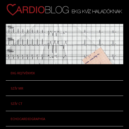
EKG REJTVÉNYEK
SZÍV MR
SZÍV CT
ECHOCARDIOGRAPHIA