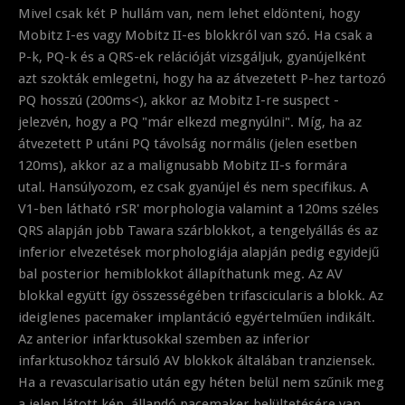
Mivel csak két P hullám van, nem lehet eldönteni, hogy
Mobitz I-es vagy Mobitz II-es blokkról van szó. Ha csak a
P-k, PQ-k és a QRS-ek relációját vizsgáljuk, gyanújelként
azt szokták emlegetni, hogy ha az átvezetett P-hez tartozó
PQ hosszú (200ms<), akkor az Mobitz I-re suspect -
jelezvén, hogy a PQ "már elkezd megnyúlni". Míg, ha az
átvezetett P utáni PQ távolság normális (jelen esetben
120ms), akkor az a malignusabb Mobitz II-s formára
utal. Hansúlyozom, ez csak gyanújel és nem specifikus. A
V1-ben látható rSR' morphologia valamint a 120ms széles
QRS alapján jobb Tawara szárblokkot, a tengelyállás és az
inferior elvezetések morphologiája alapján pedig egyidejű
bal posterior hemiblokkot állapíthatunk meg. Az AV
blokkal együtt így összességében trifascicularis a blokk. Az
ideiglenes pacemaker implantáció egyértelműen indikált.
Az anterior infarktusokkal szemben az inferior
infarktusokhoz társuló AV blokkok általában tranziensek.
Ha a revascularisatio után egy héten belül nem szűnik meg
a jelen látott kép, állandó pacemaker belültetésére van