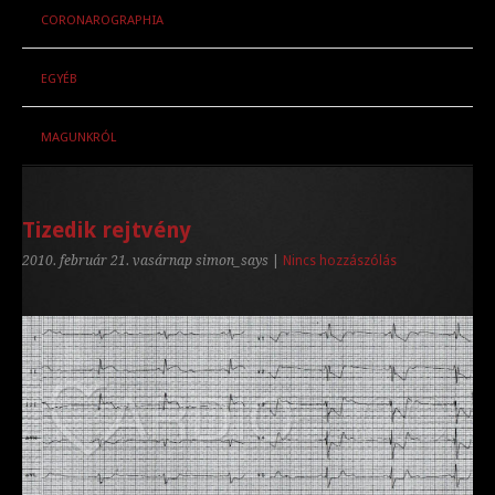
CORONAROGRAPHIA
EGYÉB
MAGUNKRÓL
Tizedik rejtvény
2010. február 21. vasárnap
simon_says
|
Nincs hozzászólás