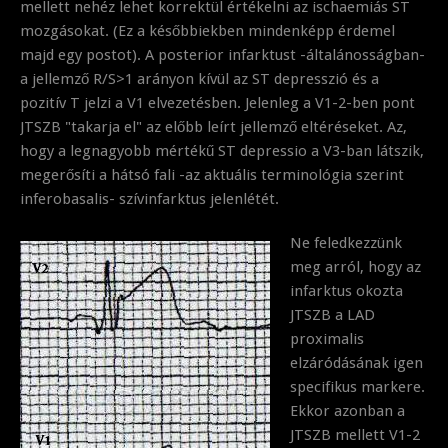
mellett nehéz lehet korrektül értékelni az ischaemiás ST
mozgásokat. (Ez a későbbiekben mindenképp érdemel
majd egy postot). A posterior infarktust -általánosságban-
a jellemző R/S>1 arányon kívül az ST depresszió és a
pozitív T jelzi a V1 elvezetésben. Jelenleg a V1-2-ben pont
JTSZB "takarja el" az előbb leírt jellemző eltéréseket. Az,
hogy a legnagyobb mértékű ST depressio a V3-ban látszik,
megerősíti a hátsó fali -az aktuális terminológia szerint
inferobasalis- szívinfarktus jelenlétét.
Ne feledkezzünk
meg arról, hogy az
infarktus okozta
JTSZB a LAD
proximalis
elzáródásának igen
specifikus markere.
Ekkor azonban a
JTSZB mellett V1-2