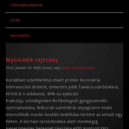
CORONAROGRAPHIA
EGYÉB
MAGUNKRÓL
Nyolcadik rejtvény
2010. január 18. hétfő
simon_says
|
Nincs hozzászólás
Korábban szívinfarktus miatt primer koronária
intervención átment, ismerten jobb Tawara szárblokkos,
NYHA II-s stádiumú, 45%-os ejekciós
frakciójú, szívelégtelen férfibetegnél gyógyszerelés
opitmalizálása, felborult szénhidrát anyagcsere miatt
intenzifikált inzulin kezelés beállítása történt az elmúlt egy
héten. A kórházi tartózkodása alatt mindvégig
panaszmentes betegnél távozása előtt kontroll EKG