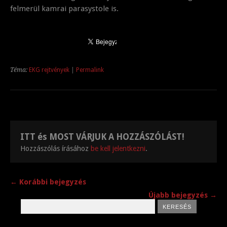
felmerül kamrai parasystole is.
Téma:
EKG rejtvények
|
Permalink
ITT és MOST VÁRJUK A HOZZÁSZÓLÁST!
Hozzászólás írásához
be kell jelentkezni
.
← Korábbi bejegyzés
Újabb bejegyzés →