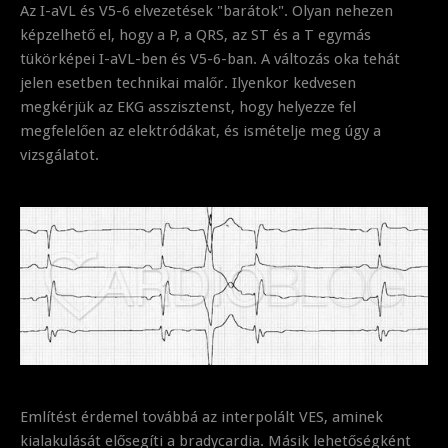
Az I-aVL és V5-6 elvezetések "barátok". Olyan nehezen
képzelhető el, hogy a P, a QRS, az ST és a T egymás
tükörképei I-aVL-ben és V5-6-ban. A változás oka tehát
jelen esetben technikai malőr. Ilyenkor kedvesen
megkérjük az EKG asszisztenst, hogy helyezze fel
megfelelően az elektródákat, és ismételje meg úgy a
vizsgálatot.
Említést érdemel továbbá az interpolált VES, aminek
kialakulását elősegíti a bradycardia. Másik lehetőségként