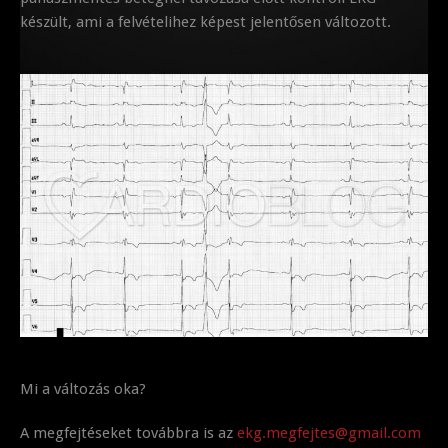
készült, ami a felvételihez képest jelentősen változott.
Mi a változás oka?
A megfejtéseket továbbra is az
ekg.megfejtes@gmail.com