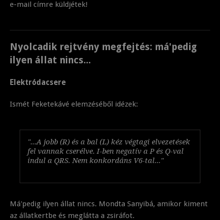
e-mail címre küldjétek!
Nyolcadik rejtvény megfejtés: má'pedig
ilyen állat nincs...
Elektródacsere
Ismét Feketekávé elemzéséből idézek:
"...A jobb (R) és a bal (L) kéz végtagi elvezetések
fel vannak cserélve. I-ben negatív a P és Q-val
indul a QRS. Nem konkordáns V6-tal..."
Má'pedig ilyen állat nincs. Mondta Sanyibá, amikor kiment
az állatkertbe és meglátta a zsiráfot.