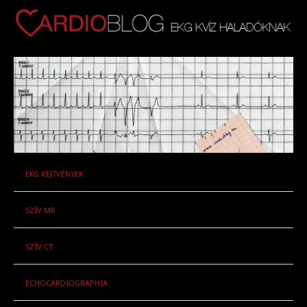
EKG REJTVÉNYEK
SZÍV MR
SZÍV CT
ECHOCARDIOGRAPHIA