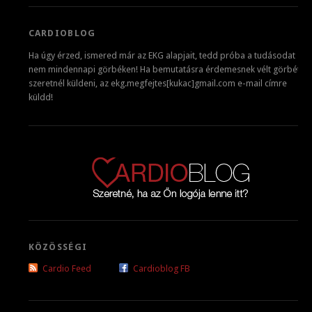
CARDIOBLOG
Ha úgy érzed, ismered már az EKG alapjait, tedd próba a tudásodat
nem mindennapi görbéken! Ha bemutatásra érdemesnek vélt görbét
szeretnél küldeni, az ekg.megfejtes[kukac]gmail.com e-mail címre
küldd!
KÖZÖSSÉGI
Cardio Feed
Cardioblog FB