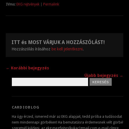
Téma:
EKG rejtvények
|
Permalink
ITT és MOST VÁRJUK A HOZZÁSZÓLÁST!
Hozzászólás írásához
be kell jelentkezni
.
← Korábbi bejegyzés
Újabb bejegyzés →
CARDIOBLOG
Ha úgy érzed, ismered már az EKG alapjait, tedd próba a tudásodat
nem mindennapi görbéken! Ha bemutatásra érdemesnek vélt görbét
szeretnél küldeni, az ekg.megfejtes[kukac]gmail.com e-mail címre