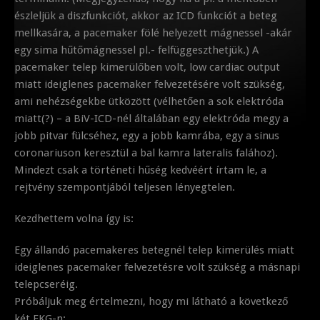
észleljük a diszfunkciót, akkor az ICD funkciót a beteg
mellkasára, a pacemaker fölé helyezett mágnessel -akár
egy sima hűtőmágnessel pl.- felfüggeszthetjük.) A
pacemaker telep kimerülőben volt, low cardiac output
miatt ideiglenes pacemaker felvezetésére volt szükség,
ami nehézségekbe ütközött (vélhetően a sok elektróda
miatt(?) – a BiV-ICD-nél általában egy elektróda megy a
jobb pitvar fülcséhez, egy a jobb kamrába, egy a sinus
coronariuson keresztül a bal kamra lateralis falához).
Mindezt csak a történeti hűség kedvéért írtam le, a
rejtvény szempontjából teljesen lényegtelen.
Kezdhettem volna így is:
Egy állandó pacemakeres betegnél telep kimerülés miatt
ideiglenes pacemaker felvezetésre volt szükség a másnapi
telepcseréig.
Próbáljuk meg értelmezni, hogy mi látható a következő
két EKG-n: