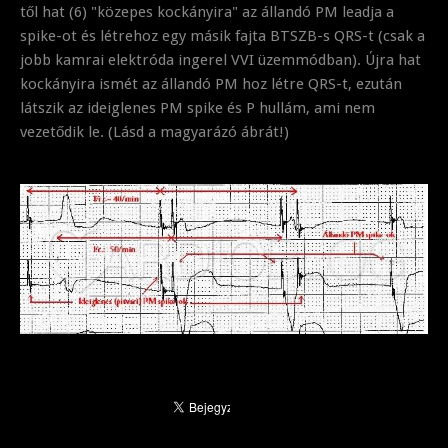
től hat (6) "közepes kockányira" az állandó PM leadja a
spike-ot és létrehoz egy másik fajta BTSZB-s QRS-t (csak a
jobb kamrai elektróda ingerel VVI üzemmódban). Újra hat
kockányira ismét az állandó PM hoz létre QRS-t, ezután
látszik az ideiglenes PM spike és P hullám, ami nem
vezetődik le. (Lásd a magyarázó ábrát!)