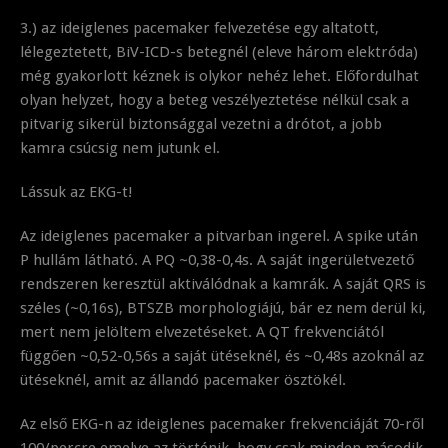
3.) az ideiglenes pacemaker felvezetése egy altatott,
lélegeztetett, BiV-ICD-s betegnél (eleve három elektróda)
még gyakorlott kéznek is olykor nehéz lehet. Előfordulhat
olyan helyzet, hogy a beteg veszélyeztetése nélkül csak a
pitvarig sikerül biztonsággal vezetni a drótot, a jobb
kamra csúcsig nem jutunk el.
Lássuk az EKG-t!
Az ideiglenes pacemaker a pitvarban ingerel. A spike után
P hullám látható. A PQ ~0,38-0,4s. A saját ingerületvezető
rendszeren keresztül aktiválódnak a kamrák. A saját QRS is
széles (~0,16s), BTSZB morphologiájú, bár ez nem derül ki,
mert nem jelöltem elvezetéseket. A QT frekvenciától
függően ~0,52-0,56s a saját ütéseknél, és ~0,48s azoknál az
ütéseknél, amit az állandó pacemaker ösztökél.
Az első EKG-n az ideiglenes pacemaker frekvenciáját 70-ről
100/percre emelve az történik, hogy csak minden második