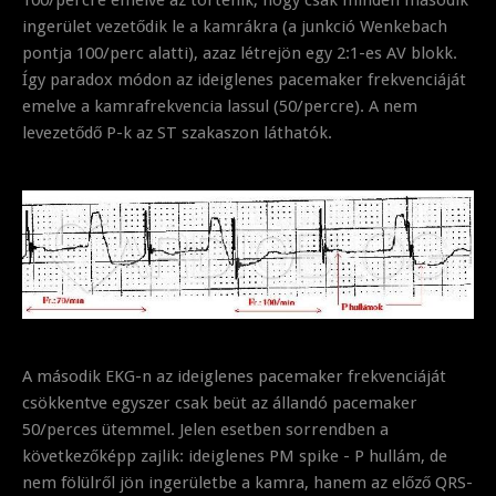
ingerület vezetődik le a kamrákra (a junkció Wenkebach
pontja 100/perc alatti), azaz létrejön egy 2:1-es AV blokk.
Így paradox módon az ideiglenes pacemaker frekvenciáját
emelve a kamrafrekvencia lassul (50/percre). A nem
levezetődő P-k az ST szakaszon láthatók.
A második EKG-n az ideiglenes pacemaker frekvenciáját
csökkentve egyszer csak beüt az állandó pacemaker
50/perces ütemmel. Jelen esetben sorrendben a
következőképp zajlik: ideiglenes PM spike - P hullám, de
nem fölülről jön ingerületbe a kamra, hanem az előző QRS-