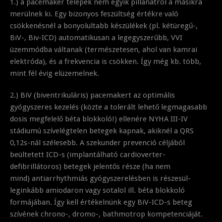
1.) a pacemaker telepek nem egyik pillanatról a másikra
merülnek ki. Egy bizonyos feszültség értékre való
csökkenésnél a bonyolultabb készülékek (pl. kétüregű-,
BiV-, Biv-ICD) automatikusan a legegyszerűbb, VVI
üzemmódba váltanak (természetesen, ahol van kamrai
elektróda), és a frekvencia is csökken. Így még kb. több,
mint fél évig elüzemelnek.
2.) BiV (biventrikuláris) pacemakert az optimális
gyógyszeres kezelés (közte a tolerált lehető legmagasabb
dosis megfelelő béta blokkoló!) ellenére NYHA III-IV
stádiumú szívelégtelen betegek kapnak, akiknél a QRS
0,12s-nál szélesebb. A szekunder prevenció céljából
beültetett ICD-s (implantálható cardioverter-
defibrillátoros) betegek jelentős része (ha nem
mind) antiarrhythmiás gyógyszerelésben is részesül-
leginkább amiodaron vagy sotalol ill. béta blokkoló
formájában. Így kell értékelnünk egy BiV-ICD-s beteg
szívének chrono-, dromo-, bathmotrop kompetenciáját.