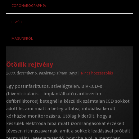
CORONAROGRAPHIA
EGYÉB
MAGUNKRÓL
Ötödik rejtvény
2009. december 6. vasárnap
simon_says
|
Nincs hozzászólás
Egy postinfarktusos, szívelégtelen, BiV-ICD-s
(biventricularis – implantálható cardioverter
defibrillátoros) betegnél a készülék számtalan ICD sokkot
adott le, ami miatt a beteg altatva, intubálva került
kórházba monitorozásra. Utólag kiderült, hogy a
készülék elektróda hiba miatt izomrángásokat érzékelt
tévesen ritmuszavarnak, amit a sokkok leadásával próbált
terminálni. (Megjegyzendő, hogy ha a pl. a mentőben