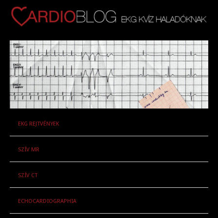
EKG REJTVÉNYEK
SZÍV MR
SZÍV CT
ECHOCARDIOGRAPHIA