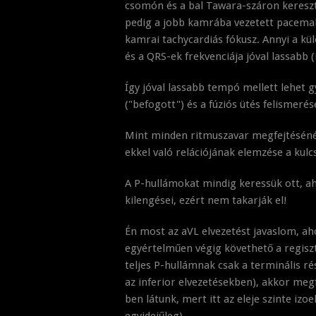
csomón és a bal Tawara-száron kereszt
pedig a jobb kamrába vezetett pacemak
kamrai tachycardiás fókusz. Annyi a kü
és a QRS-ek frekvenciája jóval lassabb
Így jóval lassabb tempó mellett lehet g
("befogott") és a fúziós ütés felismeré
Mint minden ritmuszavar megfejtéséné
ekkel való relációjának elemzése a kulc
A P-hullámokat mindig keressük ott, aho
kilengései, ezért nem takarják el!
Én most az aVL elvezetést javaslom, aho
egyértelműen végig követhető a regiszt
teljes P-hullámnak csak a terminális r
az inferior elvezetésekben), akkor megf
ben látunk, mert itt az eleje szinte iz