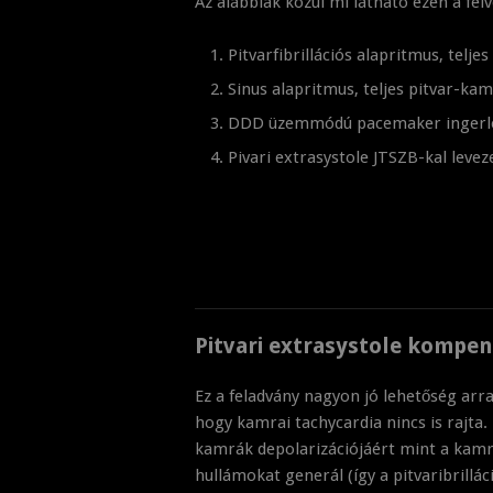
Az alábbiak közül mi látható ezen a fel
Pitvarfibrillációs alapritmus, telj
Sinus alapritmus, teljes pitvar-kam
DDD üzemmódú pacemaker ingerlés,
Pivari extrasystole JTSZB-kal leve
Pitvari extrasystole kompen
Ez a feladvány nagyon jó lehetőség arr
hogy kamrai tachycardia nincs is rajta
kamrák depolarizációjáért mint a kamra
hullámokat generál (így a pitvaribrillác