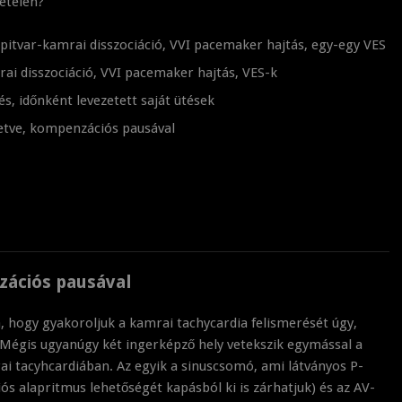
vételen?
es pitvar-kamrai disszociáció, VVI pacemaker hajtás, egy-egy VES
rai disszociáció, VVI pacemaker hajtás, VES-k
 időnként levezetett saját ütések
zetve, kompenzációs pausával
zációs pausával
a, hogy gyakoroljuk a kamrai tachycardia felismerését úgy,
. Mégis ugyanúgy két ingerképző hely vetekszik egymással a
i tacyhcardiában. Az egyik a sinuscsomó, ami látványos P-
iós alapritmus lehetőségét kapásból ki is zárhatjuk) és az AV-