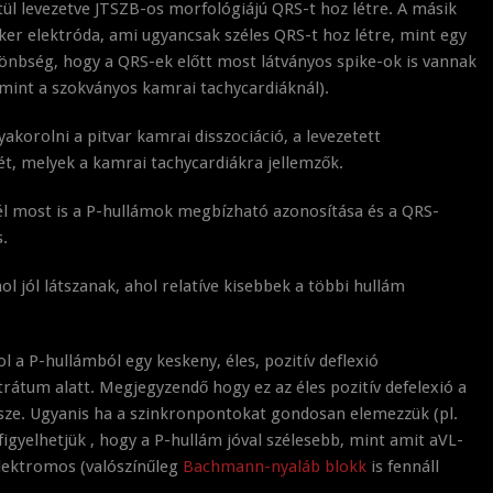
ül levezetve JTSZB-os morfológiájú QRS-t hoz létre. A másik
er elektróda, ami ugyancsak széles QRS-t hoz létre, mint egy
lönbség, hogy a QRS-ek előtt most látványos spike-ok is vannak
 (mint a szokványos kamrai tachycardiáknál).
yakorolni a pitvar kamrai disszociáció, a levezetett
sét, melyek a kamrai tachycardiákra jellemzők.
l most is a P-hullámok megbízható azonosítása és a QRS-
s.
l jól látszanak, ahol relatíve kisebbek a többi hullám
l a P-hullámból egy keskeny, éles, pozitív deflexió
rátum alatt. Megjegyzendő hogy ez az éles pozitív defelexió a
észe. Ugyanis ha a szinkronpontokat gondosan elemezzük (pl.
igyelhetjük , hogy a P-hullám jóval szélesebb, mint amit aVL-
oelektromos (valószínűleg
Bachmann-nyaláb blokk
is fennáll