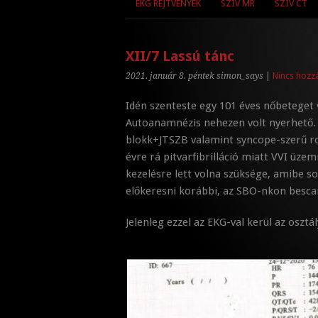
EKG REJTVÉNYEK
SZÍV MR
SZÍV CT
XII/7 Lassú tánc
2021. január 8. péntek
simon_says
|
Nincs hozz
Idén szenteste egy 101 éves nőbeteget v
Autoanamnézis nehezen volt nyerhető. 
blokk+JTSZB valamint syncope-szerű r
évre rá pitvarfibrilláció miatt VVI üzem
kezelésre lett volna szüksége, amibe s
előkeresni korábbi, az SBO-nkon bescan
Jelenleg ezzel az EKG-val kerül az osztál