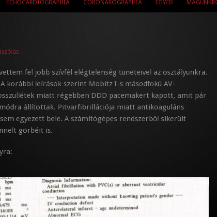
ECHOCARDIOGRAPHIA
CORONAROGRAPHIA
EGYÉB
MAGUNKR
ászólás
ettem fel jobb szívfél elégtelenség tüneteivel az osztályunkra.
A korábbi leírások szerint Mobitz I-s másodfokú AV-
osszullétek miatt régebben DDD pacemakert kapott, amit pár
módra állítottak. Pitvarfibrillációja miatt antikoaguláns
osem egyezett bele. A számítógépes rendszerből sikerült
nelt görbéit is.
yra: