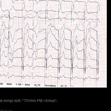
k ennyi volt: “77/min PM ritmus”.