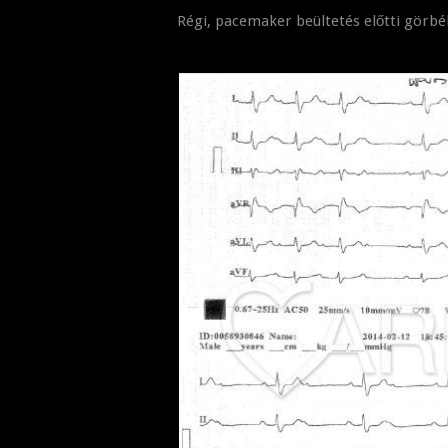
Régi, pacemaker beültetés előtti görbé