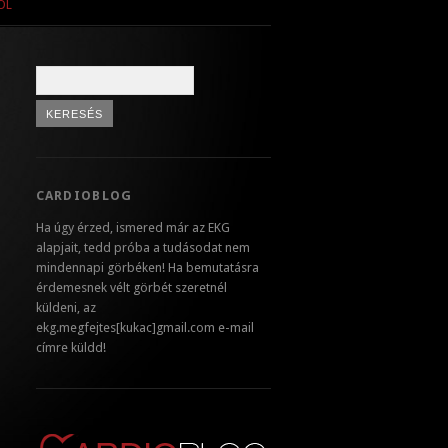
ÓL
CARDIOBLOG
Ha úgy érzed, ismered már az EKG
alapjait, tedd próba a tudásodat nem
mindennapi görbéken! Ha bemutatásra
érdemesnek vélt görbét szeretnél
küldeni, az
ekg.megfejtes[kukac]gmail.com e-mail
címre küldd!