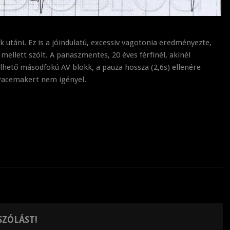
k utáni. Ez is a jóindulatú, excessiv vagotonia eredményezte,
ellett szólt. A panaszmentes, 20 éves férfinél, akinél
elhető másodfokú AV blokk, a pauza hossza (2,6s) ellenére
 Pacemakert nem igényel.
SZÓLÁST!