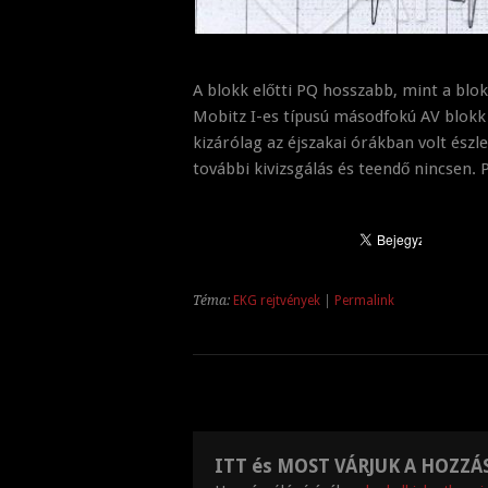
A blokk előtti PQ hosszabb, mint a blok
Mobitz I-es típusú másodfokú AV blokk m
kizárólag az éjszakai órákban volt észl
további kivizsgálás és teendő nincsen.
Téma:
EKG rejtvények
|
Permalink
ITT és MOST VÁRJUK A HOZZÁ