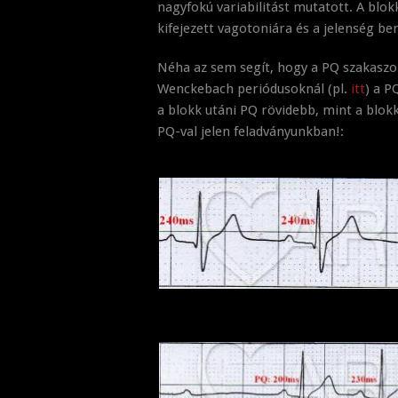
nagyfokú variabilitást mutatott. A blok
kifejezett vagotoniára és a jelenség ben
Néha az sem segít, hogy a PQ szakaszo
Wenckebach periódusoknál (pl.
itt
) a P
a blokk utáni PQ rövidebb, mint a blokk
PQ-val jelen feladványunkban!: