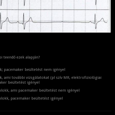
bi teendő ezek alapján?
k; pacemaker beültetést nem igényel
 ami további vizsgálatokat (pl szív MR, elektrofiziológiai
aker beültetést igényel
blokk, ami pacemaker beültetést nem igényel
blokk, pacemaker beültetést igényel