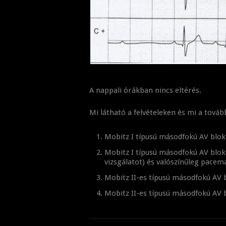
A nappali órákban nincs eltérés.
Mi látható a felvételeken és mi a továb
Mobitz I típusú másodfokú AV blok
Mobitz I típusú másodfokú AV blokk,
vizsgálatot) és valószínűleg pacem
Mobitz II-es típusú másodfokú AV 
Mobitz II-es típusú másodfokú AV 